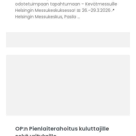
odotetuimpaan tapahtumaan – Kevätmessuille
Helsingin Messukeskuksessa! 📅 26.–29.3.2026📍
Helsingin Messukeskus, Pasila …
OP:n Pienlaiterahoitus kuluttajille