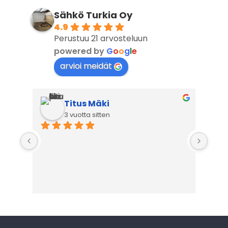
Sähkö Turkia Oy
4.9
Perustuu 21 arvosteluun
powered by
G
o
o
g
l
e
arvioi meidät
Titus Mäki
3 vuotta sitten
Erit
palv