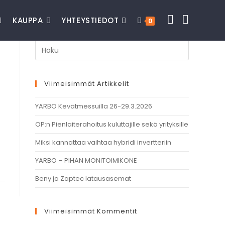
KAUPPA
YHTEYSTIEDOT
0
Viimeisimmät Artikkelit
YARBO Kevätmessuilla 26-29.3.2026
OP:n Pienlaiterahoitus kuluttajille sekä yrityksille
Miksi kannattaa vaihtaa hybridi invertteriin
YARBO – PIHAN MONITOIMIKONE
Beny ja Zaptec latausasemat
Viimeisimmät Kommentit