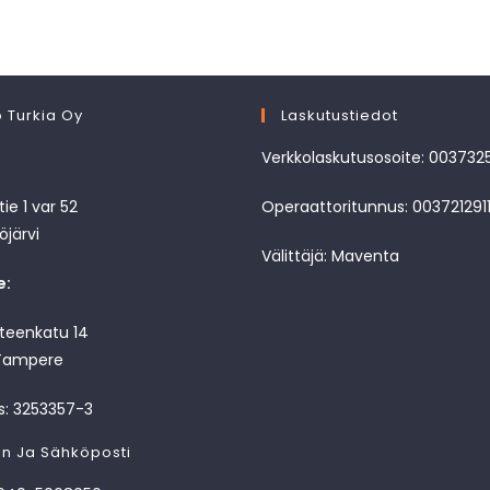
 Turkia Oy
Laskutustiedot
Verkkolaskutusosoite: 003732
ie 1 var 52
Operaattoritunnus: 003721291
öjärvi
Välittäjä: Maventa
e:
nteenkatu 14
Tampere
s: 3253357-3
in Ja Sähköposti