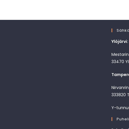
Sähkö
Ylöjärvi:
Mestarint
33470 Yl
Tamper
Nirvanri
333820 
Y-tunnu
Puhel