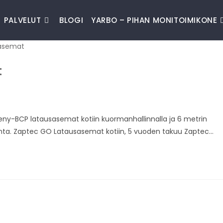
PALVELUT
BLOGI
YARBO – PIHAN MONITOIMIKONE
t
y-BCP latausasemat kotiin kuormanhallinnalla ja 6 metrin
llinta. Zaptec GO Latausasemat kotiin, 5 vuoden takuu Zaptec…