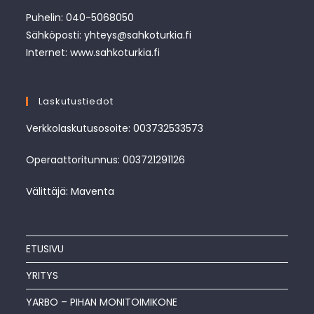
Puhelin: 040-5068050
Sähköposti: yhteys@sahkoturkia.fi
Internet: www.sahkoturkia.fi
Laskutustiedot
Verkkolaskutusosoite: 003732533573
Operaattoritunnus: 003721291126
Välittäjä: Maventa
ETUSIVU
YRITYS
YARBO – PIHAN MONITOIMIKONE