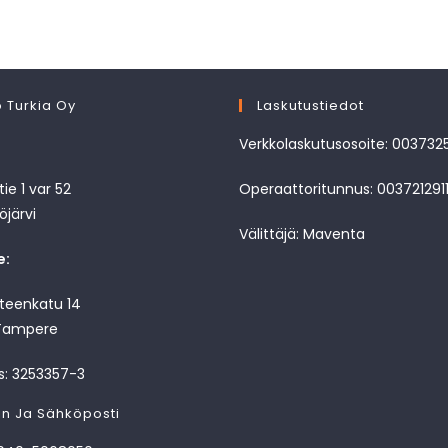
 Turkia Oy
Laskutustiedot
Verkkolaskutusosoite: 003732
ie 1 var 52
Operaattoritunnus: 003721291
öjärvi
Välittäjä: Maventa
e:
nteenkatu 14
Tampere
s: 3253357-3
in Ja Sähköposti