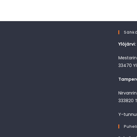
Sähkö
Ylöjärvi:
Mestarint
33470 Yl
Tamper
Nirvanri
333820 
Y-tunnu
Puhel