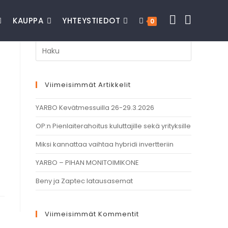
KAUPPA
YHTEYSTIEDOT
0
Viimeisimmät Artikkelit
YARBO Kevätmessuilla 26-29.3.2026
OP:n Pienlaiterahoitus kuluttajille sekä yrityksille
Miksi kannattaa vaihtaa hybridi invertteriin
YARBO – PIHAN MONITOIMIKONE
Beny ja Zaptec latausasemat
Viimeisimmät Kommentit