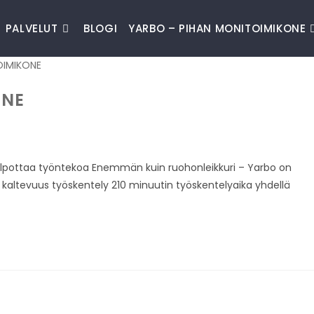
PALVELUT
BLOGI
YARBO – PIHAN MONITOIMIKONE
ONE
lpottaa työntekoa Enemmän kuin ruohonleikkuri – Yarbo on
kaltevuus työskentely 210 minuutin työskentelyaika yhdellä