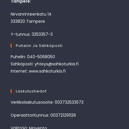
Tampere:
Nirvanrinteenkatu 14
333820 Tampere
Y-tunnus: 3253357-3
Puhelin Ja Sähköposti
Puhelin: 040-5068050
Sähköposti: yhteys@sahkoturkia.fi
Internet: www.sahkoturkia.fi
Laskutustiedot
Verkkolaskutusosoite: 003732533573
Operaattoritunnus: 003721291126
Välittäjä: Maventa