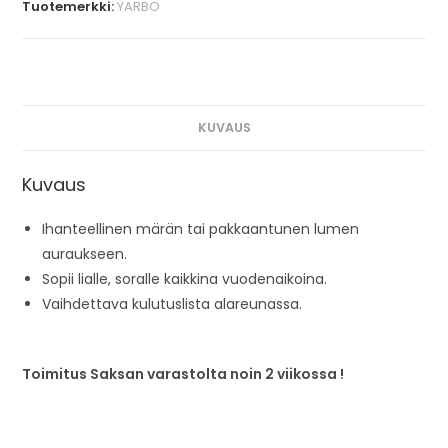
Tuotemerkki:
YARBO
KUVAUS
Kuvaus
Ihanteellinen märän tai pakkaantunen lumen
auraukseen.
Sopii lialle, soralle kaikkina vuodenaikoina.
Vaihdettava kulutuslista alareunassa.
Toimitus Saksan varastolta noin 2 viikossa !