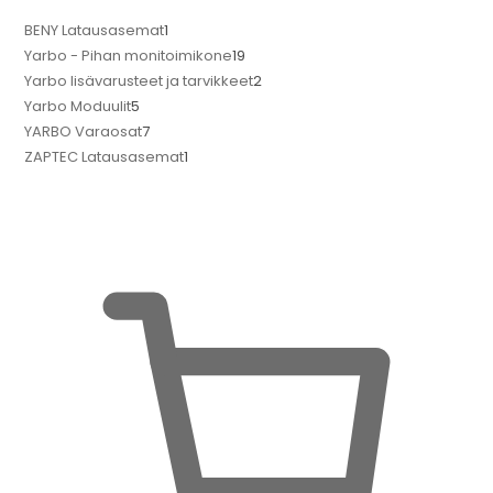
BENY Latausasemat
1
Yarbo - Pihan monitoimikone
19
Yarbo lisävarusteet ja tarvikkeet
2
Yarbo Moduulit
5
YARBO Varaosat
7
ZAPTEC Latausasemat
1