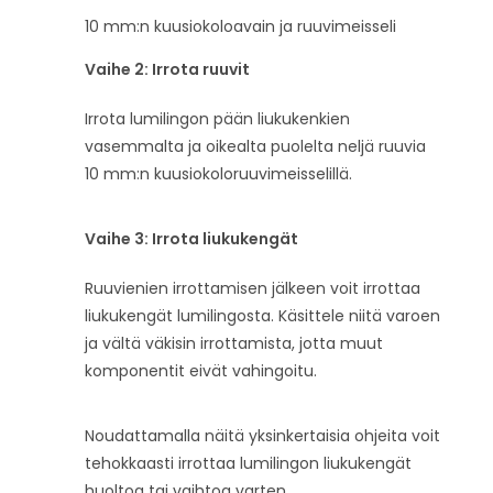
10 mm:n kuusiokoloavain ja ruuvimeisseli
Vaihe 2: Irrota ruuvit
Irrota lumilingon pään liukukenkien
vasemmalta ja oikealta puolelta neljä ruuvia
10 mm:n kuusiokoloruuvimeisselillä.
Vaihe 3: Irrota liukukengät
Ruuvienien irrottamisen jälkeen voit irrottaa
liukukengät lumilingosta. Käsittele niitä varoen
ja vältä väkisin irrottamista, jotta muut
komponentit eivät vahingoitu.
Noudattamalla näitä yksinkertaisia ​​ohjeita voit
tehokkaasti irrottaa lumilingon liukukengät
huoltoa tai vaihtoa varten.