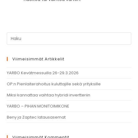
Viimeisimmät Artikkelit
YARBO Kevätmessuilla 26-29.3.2026
OP:n Pienlaiterahoitus kuluttajille sekä yrityksille
Miksi kannattaa vaihtaa hybridi invertteriin
YARBO – PIHAN MONITOIMIKONE
Beny ja Zaptec latausasemat
Viimeisimmät Kommentit