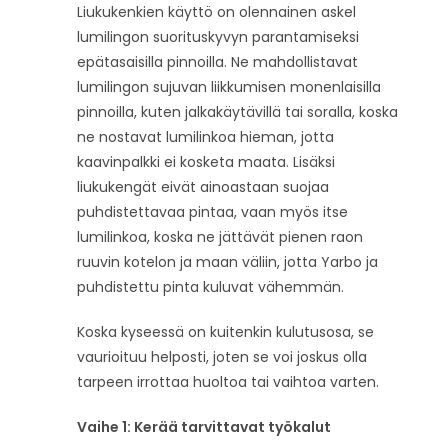
Liukukenkien käyttö on olennainen askel
lumilingon suorituskyvyn parantamiseksi
epätasaisilla pinnoilla. Ne mahdollistavat
lumilingon sujuvan liikkumisen monenlaisilla
pinnoilla, kuten jalkakäytävillä tai soralla, koska
ne nostavat lumilinkoa hieman, jotta
kaavinpalkki ei kosketa maata. Lisäksi
liukukengät eivät ainoastaan ​​suojaa
puhdistettavaa pintaa, vaan myös itse
lumilinkoa, koska ne jättävät pienen raon
ruuvin kotelon ja maan väliin, jotta Yarbo ja
puhdistettu pinta kuluvat vähemmän.
Koska kyseessä on kuitenkin kulutusosa, se
vaurioituu helposti, joten se voi joskus olla
tarpeen irrottaa huoltoa tai vaihtoa varten.
Vaihe 1: Kerää tarvittavat työkalut