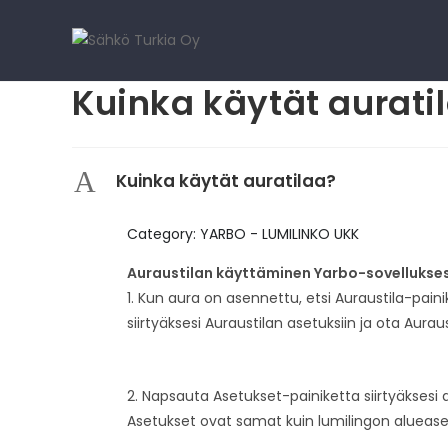
Kuinka käytät aurati
A
Kuinka käytät auratilaa?
Category: YARBO - LUMILINKO UKK
Auraustilan käyttäminen Yarbo-sovellukse
1. Kun aura on asennettu, etsi Auraustila-pai
siirtyäksesi Auraustilan asetuksiin ja ota Aura
2. Napsauta Asetukset-painiketta siirtyäksesi 
Asetukset ovat samat kuin lumilingon alueasetu