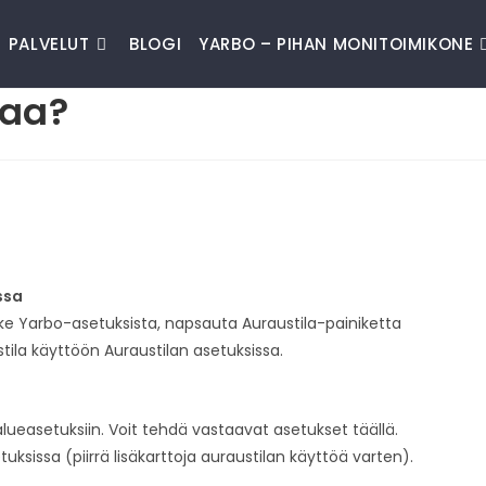
PALVELUT
BLOGI
YARBO – PIHAN MONITOIMIKONE
laa?
ssa
nike Yarbo-asetuksista, napsauta Auraustila-painiketta
ustila käyttöön Auraustilan asetuksissa.
alueasetuksiin. Voit tehdä vastaavat asetukset täällä.
ksissa (piirrä lisäkarttoja auraustilan käyttöä varten).