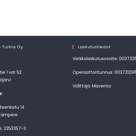
 Turkia Oy
Laskutustiedot
Verkkolaskutusosoite: 003732
ie 1 var 52
Operaattoritunnus: 003721291
öjärvi
Välittäjä: Maventa
e:
nteenkatu 14
Tampere
s: 3253357-3