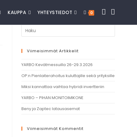
KAUPPA
YHTEYSTIEDOT
0
Viimeisimmät Artikkelit
YARBO Kevätmessuilla 26-29.3.2026
OP:n Pienlaiterahoitus kuluttajille sekä yrityksille
Miksi kannattaa vaihtaa hybridi invertteriin
YARBO – PIHAN MONITOIMIKONE
Beny ja Zaptec latausasemat
Viimeisimmät Kommentit