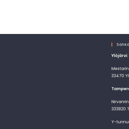
Sähkö
Ylöjärvi:
Mestarint
33470 Yl
Tamper
Nirvanri
333820 
Y-tunnu