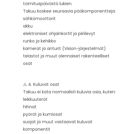
toimituspäivästä lukien.
Takuu koskee seuraavia pääkomponentteja:
sähkömoottorit
akku
elektroniset ohjainkortit ja piirilevyt
runko ja kehikko
kamerat ja anturit (Vision-järjestelmät)
telastot ja muut olennaiset rakenteelliset
osat
⚠️ 4. Kuluvat osat
Takuu ei kata normaalisti kuluvia osia, kuten:
leikkuuterät
hihnat
pyörät ja kumiosat
suojat ja muut vastaavat kuluvat
komponentit