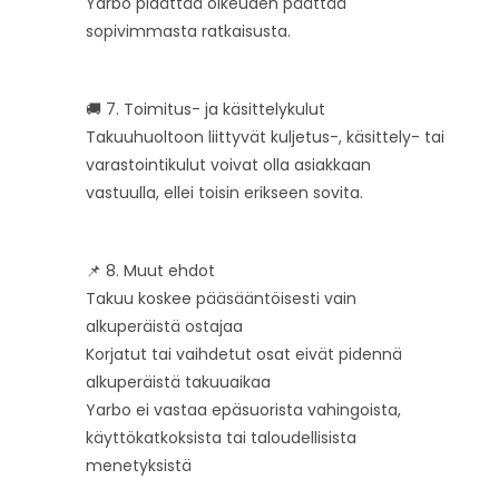
Yarbo pidättää oikeuden päättää
sopivimmasta ratkaisusta.
🚚 7. Toimitus- ja käsittelykulut
Takuuhuoltoon liittyvät kuljetus-, käsittely- tai
varastointikulut voivat olla asiakkaan
vastuulla, ellei toisin erikseen sovita.
📌 8. Muut ehdot
Takuu koskee pääsääntöisesti vain
alkuperäistä ostajaa
Korjatut tai vaihdetut osat eivät pidennä
alkuperäistä takuuaikaa
Yarbo ei vastaa epäsuorista vahingoista,
käyttökatkoksista tai taloudellisista
menetyksistä