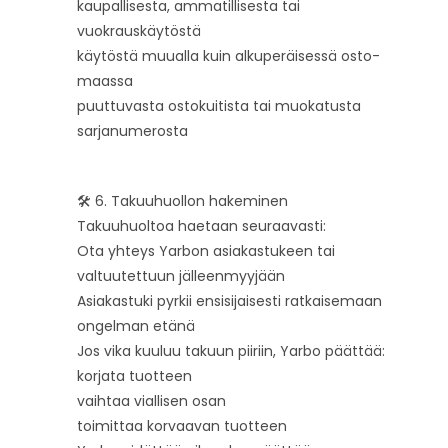
kaupallisesta, ammatillisesta tai
vuokrauskäytöstä
käytöstä muualla kuin alkuperäisessä osto­
maassa
puuttuvasta ostokuitista tai muokatusta
sarjanumerosta
🛠️ 6. Takuuhuollon hakeminen
Takuuhuoltoa haetaan seuraavasti:
Ota yhteys Yarbon asiakastukeen tai
valtuutettuun jälleenmyyjään
Asiakastuki pyrkii ensisijaisesti ratkaisemaan
ongelman etänä
Jos vika kuuluu takuun piiriin, Yarbo päättää:
korjata tuotteen
vaihtaa viallisen osan
toimittaa korvaavan tuotteen