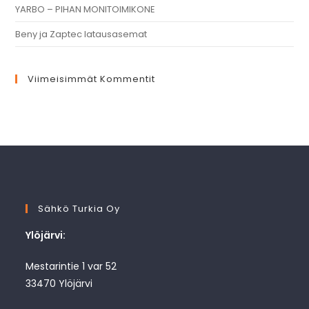
YARBO – PIHAN MONITOIMIKONE
Beny ja Zaptec latausasemat
Viimeisimmät Kommentit
Sähkö Turkia Oy
Ylöjärvi:
Mestarintie 1 var 52
33470 Ylöjärvi