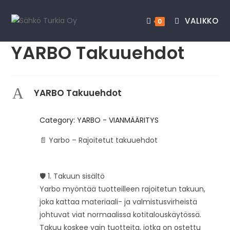
VALIKKO
0
YARBO Takuuehdot
A
YARBO Takuuehdot
Category: YARBO - VIANMÄÄRITYS
📄 Yarbo – Rajoitetut takuuehdot
🛡️ 1. Takuun sisältö
Yarbo myöntää tuotteilleen rajoitetun takuun,
joka kattaa materiaali- ja valmistusvirheistä
johtuvat viat normaalissa kotitalouskäytössä.
Takuu koskee vain tuotteita, jotka on ostettu