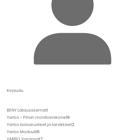
Kirjaudu
BENY Latausasemat
1
Yarbo - Pihan monitoimikone
19
Yarbo lisävarusteet ja tarvikkeet
2
Yarbo Moduulit
5
YARBO Varaosat
7