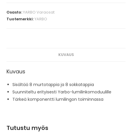
Osasto:
YARBO Varaosat
Tuotemerkki:
YARBO
KUVAUS
Kuvaus
Sisältää 8 murtotappia ja 8 sokkatappia
Suunniteltu erityisesti Yarbo-lumilinkomoduulille
Tärkeä komponentti lumilingon toiminnassa
Tutustu myös