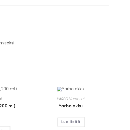
miseksi
at
YARBO Varaosat
(200 ml)
Yarbo akku
Lue lisää