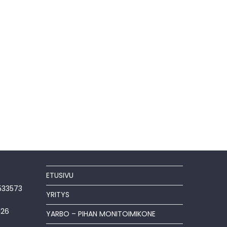
ETUSIVU
533573
YRITYS
126
YARBO – PIHAN MONITOIMIKONE