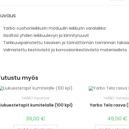
Kuvaus
Yarbo-ruohonleikkurin moduulin leikkurin varalaikka
Sisältää yhden leikkuulevyn ja kiinnityruuvit
Tarkkuuspainotettu tasaisen ja tärinättömän toiminnan takaa
Valmistettu kestävästä ja korroosionkestävästä materiaalista
Tutustu myös
YARBO Varaosat
YARBO Varaos
Liukuestetapit kumitelalle (100 kpl)
Yarbo Tela rasva 
39,00
€
49,00
€