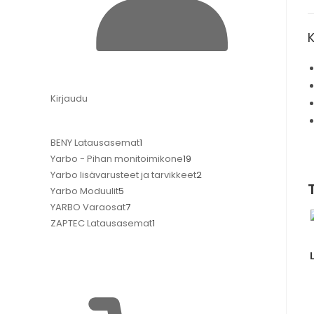
Kirjaudu
BENY Latausasemat
1
Yarbo - Pihan monitoimikone
19
Yarbo lisävarusteet ja tarvikkeet
2
Yarbo Moduulit
5
YARBO Varaosat
7
ZAPTEC Latausasemat
1