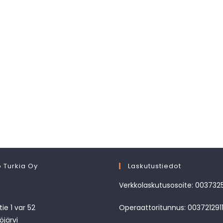
 Turkia Oy
Laskutustiedot
Verkkolaskutusosoite: 003732
ie 1 var 52
Operaattoritunnus: 003721291
öjärvi