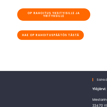
OP RAHOITUS YKSITYISILLE JA
YRITYKSILLE
HAE OP RAHOITUSPÄÄTÖS TÄSTÄ
Sähkö
Ylöjärvi:
Mestarint
33470 Yl