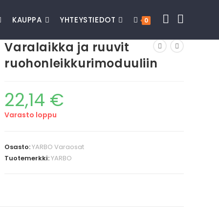
KAUPPA
YHTEYSTIEDOT
0
Varalaikka ja ruuvit
ruohonleikkurimoduuliin
22,14
€
Varasto loppu
Osasto:
YARBO Varaosat
Tuotemerkki:
YARBO